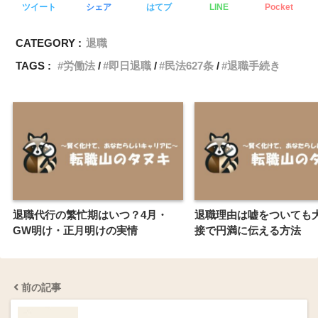
ツイート
シェア
はてブ
LINE
Pocket
CATEGORY :
退職
TAGS :
労働法
即日退職
民法627条
退職手続き
退職代行の繁忙期はいつ？4月・
退職理由は嘘をついても
GW明け・正月明けの実情
接で円満に伝える方法
前の記事