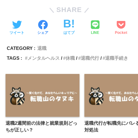
SHARE
ツイート
シェア
はてブ
LINE
Pocket
CATEGORY :
退職
TAGS :
メンタルヘルス
休職
退職代行
退職手続き
退職2週間前の法律と就業規則どっ
退職代行が転職先にバレ
ちが正しい？
対処法