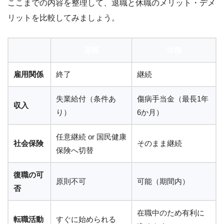
ここまでの内容を整理して、退職と休職のメリット・デメ
リットを比較してみましょう。
退職
休職
雇用関係
終了
継続
失業給付（条件あ
傷病手当金（最長1年
収入
り）
6か月）
任意継続 or 国民健康
社会保険
そのまま継続
保険へ切替
復職の可
原則不可
可能（期間内）
否
在職中のため有利に
転職活動
すぐに始められる