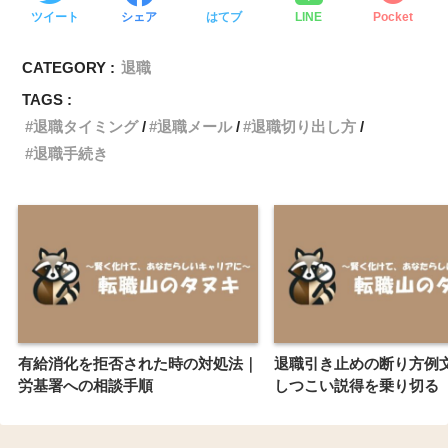
ツイート
シェア
はてブ
LINE
Pocket
CATEGORY :
退職
TAGS :
退職タイミング
退職メール
退職切り出し方
退職手続き
有給消化を拒否された時の対処法｜
退職引き止めの断り方例
労基署への相談手順
しつこい説得を乗り切る