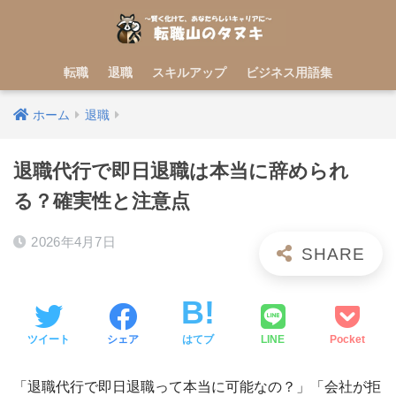
転職
退職
スキルアップ
ビジネス用語集
ホーム
退職
退職代行で即日退職は本当に辞められ
る？確実性と注意点
2026年4月7日
ツイート
シェア
はてブ
LINE
Pocket
「退職代行で即日退職って本当に可能なの？」「会社が拒