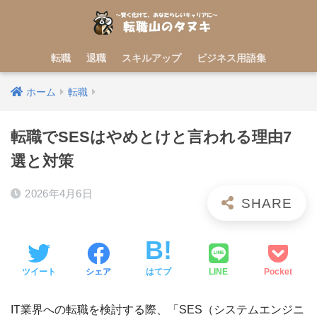
転職
退職
スキルアップ
ビジネス用語集
ホーム
転職
転職でSESはやめとけと言われる理由7
選と対策
2026年4月6日
ツイート
シェア
はてブ
LINE
Pocket
IT業界への転職を検討する際、「SES（システムエンジニ