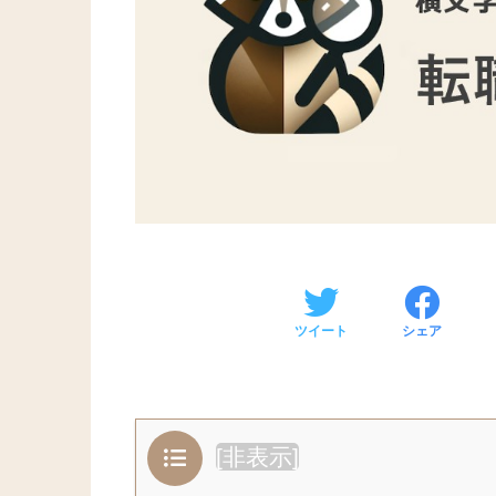
ツイート
シェア
[
非表示
]