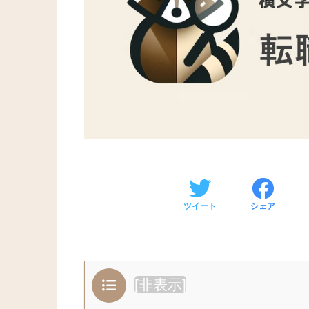
ツイート
シェア
[
非表示
]